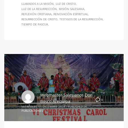
LLAMADOS A LA MISIÓN
LUZ DE CRISTO
LUZ DE LA RESURRECCIÓN
MISIÓN SALESIANA
REFLEXIÓN CRISTIANA
RENOVACIÓN ESPIRITUAL
RESURRECCIÓN DE CRISTO
TESTIGOS DE LA RESURRECCIÓN
TIEMPO DE PASCUA
Webmaster Salesianos Don
0
Bosco Arequipa
MIÉRCOLES, 11 DICIEMBRE 2024
/
PUBLISHED IN
PUBLICACIONES