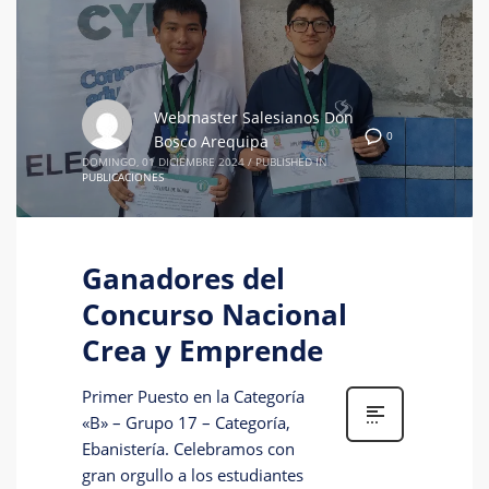
Webmaster Salesianos Don
0
Bosco Arequipa
DOMINGO, 01 DICIEMBRE 2024
/
PUBLISHED IN
PUBLICACIONES
Ganadores del
Concurso Nacional
Crea y Emprende
Primer Puesto en la Categoría
«B» – Grupo 17 – Categoría,
Ebanistería. Celebramos con
gran orgullo a los estudiantes