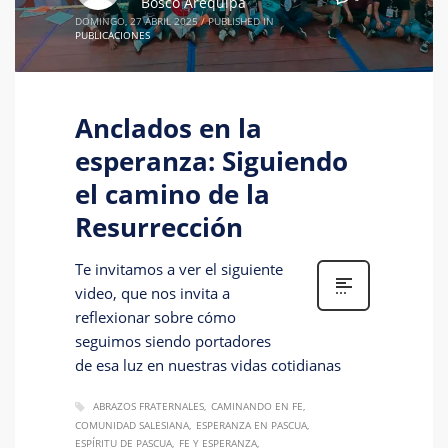
Bosco Arequipa
DOMINGO, 27 ABRIL 2025
/
PUBLISHED IN
PUBLICACIONES
Anclados en la
esperanza: Siguiendo
el camino de la
Resurrección
Te invitamos a ver el siguiente
video, que nos invita a
reflexionar sobre cómo
seguimos siendo portadores
de esa luz en nuestras vidas cotidianas
ABRAZOS FRATERNALES
CAMINANDO EN FE
COMUNIDAD SALESIANA
ESPERANZA EN PASCUA
ESPÍRITU DE PASCUA
FE Y ESPERANZA