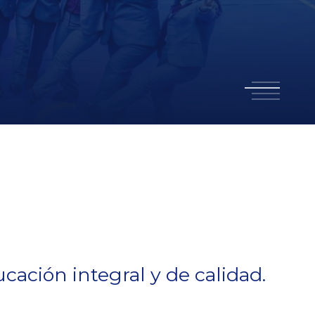
1
2
3
4
ación integral y de calidad.